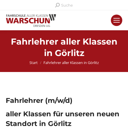
Search:
Suche
Fahrlehrer aller Klassen
in Görlitz
Sie befinden sich hier:
Start
Fahrlehrer aller Klassen in Görlitz
Fahrlehrer (m/w/d)
aller Klassen für unseren neuen
Standort in Görlitz