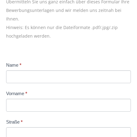
Übermitteln Sie uns ganz einfach über dieses Formular Ihre
Bewerbungsunterlagen und wir melden uns zeitnah bei
Ihnen.
Hinweis: Es können nur die Dateiformate .pdf/.jpg/.zip
hochgeladen werden.
Karriere
Name
*
Falls
FS
Du
Warschun
menschlich
Görlitz
bist,
Vorname
*
lasse
dieses
Feld
Straße
*
leer.